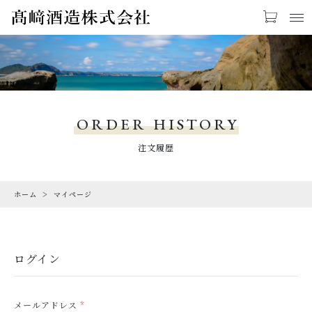
お気に入り
LOGIN
PRODUCTS
商品一覧
ORDER HISTORY
FAQ
注文履歴
よくあるご質問（送料等）
ホーム
マイページ
CHECKED PRODUCTS
最近チェックした商品
ORDER HISTORY
ログイン
注文履歴
NEWS・CAMPAIGN
メールアドレス
*