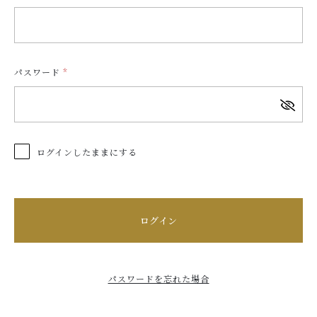
お知らせ・キャンペーン
ABOUT
種子島について
パスワード
*
FLOW
工程について
INFO
ログインしたままにする
会社概要
SHOPPING GUIDE
ショッピングガイド
ログイン
PRIVACY
プライバシーポリシー
パスワードを忘れた場合
お問い合わせ