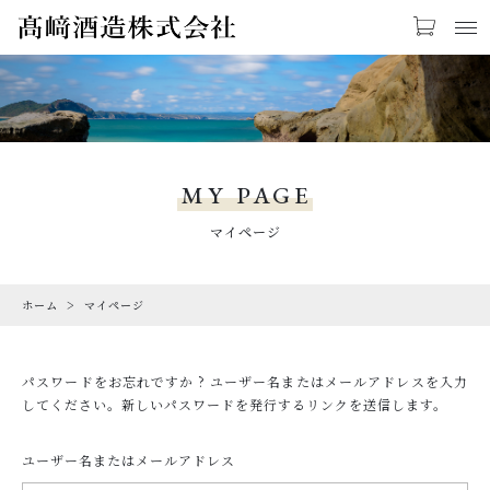
お気に入り
LOGIN
PRODUCTS
商品一覧
MY PAGE
FAQ
マイページ
よくあるご質問（送料等）
ホーム
マイページ
CHECKED PRODUCTS
最近チェックした商品
パスワードをお忘れですか ? ユーザー名またはメールアドレスを入力
ORDER HISTORY
してください。新しいパスワードを発行するリンクを送信します。
注文履歴
ユーザー名またはメールアドレス
NEWS・CAMPAIGN