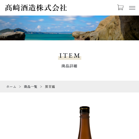
カートに商品を追加しました
お気に入り
LOGIN
PRODUCTS
黒甘露
商品一覧
ITEM
容量(ml)
数量
FAQ
商品詳細
よくあるご質問（送料等）
（税込）
ホーム
商品一覧
黒甘露
CHECKED PRODUCTS
最近チェックした商品
ORDER HISTORY
ショッピングを続ける
注文履歴
NEWS・CAMPAIGN