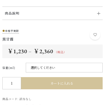
商品説明
●
本格芋焼酎
黒甘露
￥
1,230
￥
2,360
–
（税込）
容量(ml)
黒甘露 個
カートに入れる
商品コード:
該当なし